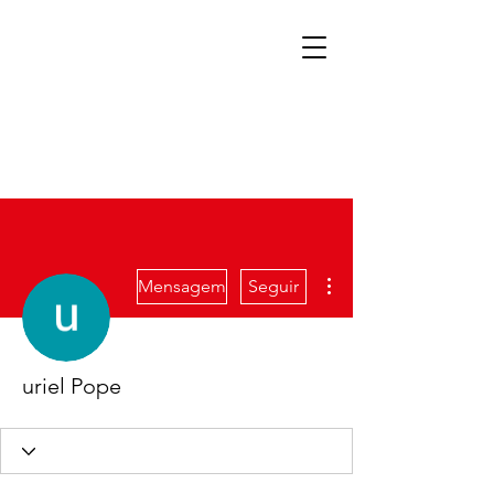
Mais ações
Mensagem
Seguir
uriel Pope