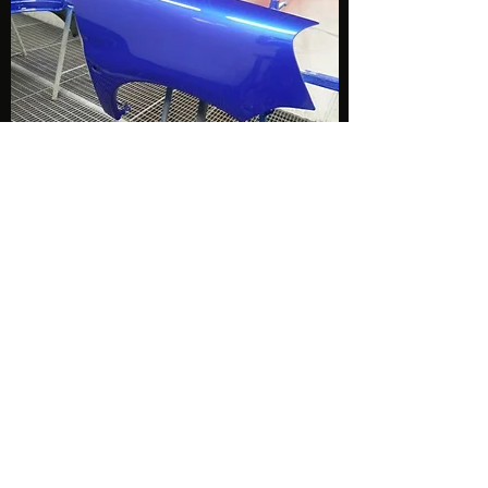
Muito satisfeito com este novo produto
POLFILL
Saiba mais