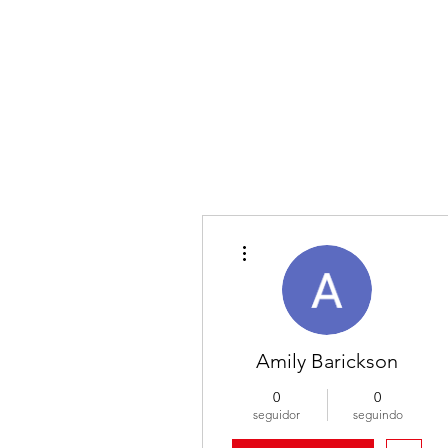
Mais ações
Amily Barickson
0
0
seguidor
seguindo