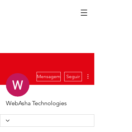
Mais ações
Mensagem
Seguir
WebAsha Technologies